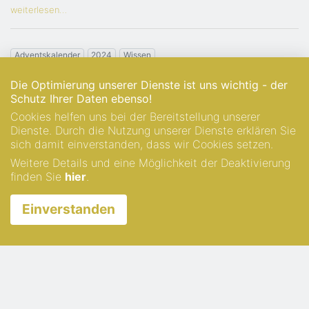
weiterlesen…
Adventskalender
2024
Wissen
Advent, Advent, ein
Die Optimierung unserer Dienste ist uns wichtig - der
Schutz Ihrer Daten ebenso!
Lichtlein brennt
Cookies helfen uns bei der Bereitstellung unserer
Dienste. Durch die Nutzung unserer Dienste erklären Sie
von
Sascha Stopper
in
Adventskalender
,
2 Jahre her
sich damit einverstanden, dass wir Cookies setzen.
Weitere Details und eine Möglichkeit der Deaktivierung
Das große ABC zu Weihnachten – alles, was ihr schon
finden Sie
hier
.
immer über das Fest wissen wolltet.
Einverstanden
weiterlesen…
Adventskalender
Wissen
Quiz
Advent, Advent, das letzte