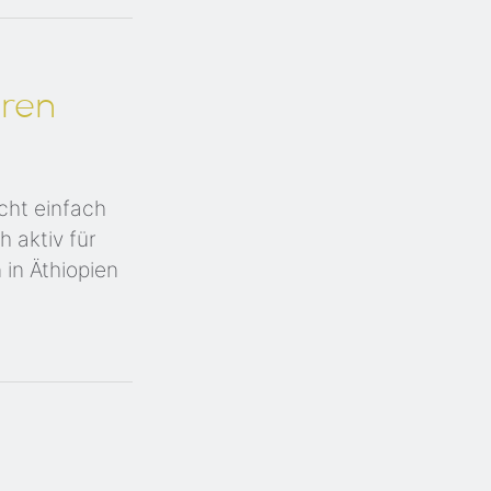
eren
cht einfach
 aktiv für
in Äthiopien