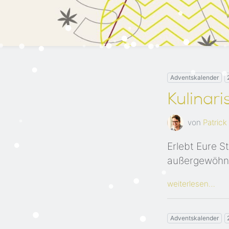
Adventskalender
Kulinar
von
Patrick
Erlebt Eure S
außergewöhnl
weiterlesen…
Adventskalender