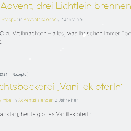
Advent, drei Lichtlein brenne
 Stopper
in
Adventskalender
,
2 Jahre her
 zu Weihnachten – alles, was ihr schon immer übe
t.
2024
Rezepte
htsbäckerei „Vanillekipferln“
Gimbel
in
Adventskalender
,
2 Jahre her
cktag, heute gibt es Vanillekipferln.