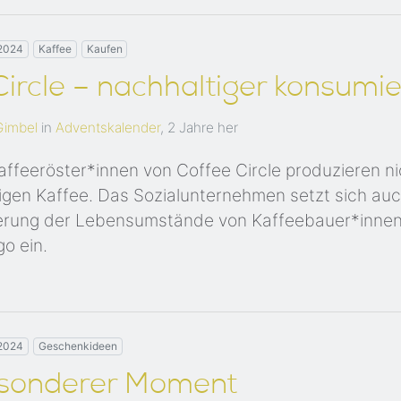
2024
Kaffee
Kaufen
Circle – nachhaltiger konsumi
Gimbel
in
Adventskalender
,
2 Jahre her
Kaffeeröster*innen von Coffee Circle produzieren ni
gen Kaffee. Das Sozialunternehmen setzt sich auch
erung der Lebensumstände von Kaffeebauer*innen 
o ein.
2024
Geschenkideen
esonderer Moment